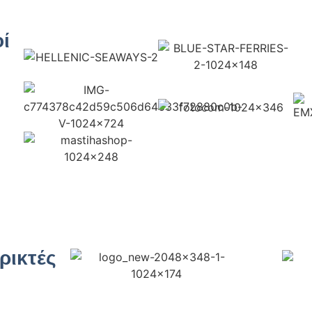
ί
ρικτές