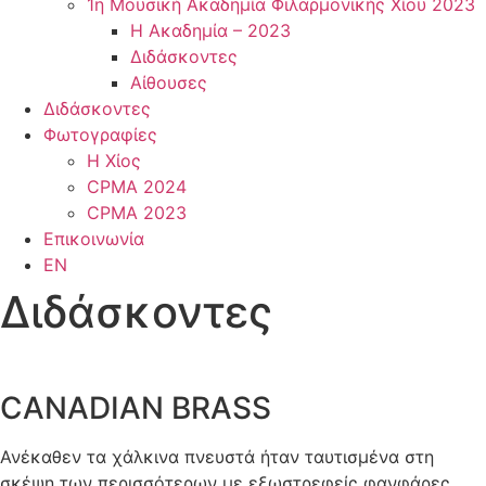
1η Μουσική Ακαδημία Φιλαρμονικής Χίου 2023
Η Ακαδημία – 2023
Διδάσκοντες
Αίθουσες
Διδάσκοντες
Φωτογραφίες
Η Χίος
CPMA 2024
CPMA 2023
Επικοινωνία
EN
Διδάσκοντες
CANADIAN BRASS
Ανέκαθεν τα χάλκινα πνευστά ήταν ταυτισμένα στη
σκέψη των περισσότερων με εξωστρεφείς φανφάρες